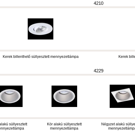
4210
Kerek billenthető süllyesztett mennyezetlámpa
Kerek bil
4229
alakú süllyesztett
Kör alakú süllyesztett
Négyzet alakú süllye
nnyezetlámpa
mennyezetlámpa
mennyezetlámp