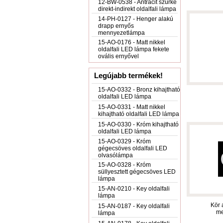
12-BW-0538 - Antracit szürke
direkt-indirekt oldalfali lámpa
14-PH-0127 - Henger alakú
drapp ernyős
mennyezetlámpa
15-AO-0176 - Matt nikkel
oldalfali LED lámpa fekete
ovális ernyővel
Legújabb termékek!
15-AO-0332 - Bronz kihajtható
oldalfali LED lámpa
15-AO-0331 - Matt nikkel
kihajtható oldalfali LED lámpa
15-AO-0330 - Króm kihajtható
oldalfali LED lámpa
15-AO-0329 - Króm
gégecsöves oldalfali LED
olvasólámpa
15-AO-0328 - Króm
süllyesztett gégecsöves LED
lámpa
15-AN-0210 - Key oldalfali
lámpa
Kör 
15-AN-0187 - Key oldalfali
me
lámpa