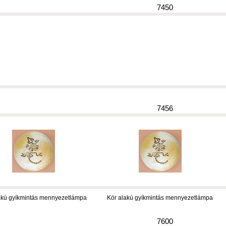
7450
7456
akú gyíkmintás mennyezetlámpa
Kör alakú gyíkmintás mennyezetlámpa
7600