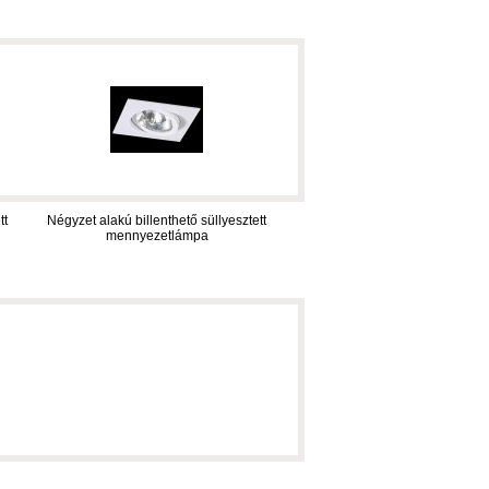
tt
Négyzet alakú billenthető süllyesztett
mennyezetlámpa