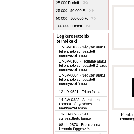
25 000 Ft alatt
25 000 - 50 000 Ft
50 000 - 100 000 Ft
100 000 Ft felett
Legkeresettebb
termékek!
17-BP-0105 - Négyzet alakú
billenthető süllyesztett
mennyezetlámpa
17-BP-0108 - Téglalap alakú
billenthető süllyesztett 2 izzós
mennyezetlámpa
17-BP-0004 - Négyzet alakú
billenthető süllyesztett
mennyezetlámpa
12-LD-0521 - Triton falikar
14-BW-0383 - Alumínium
kompakt fénycsöves
mennyezetlámpa
12-LD-0695 - Gea
Kerek bi
süllyeszthető lámpa
fémhalo
08-LL-0878 - Bronzbarna-
kerámia függeszték