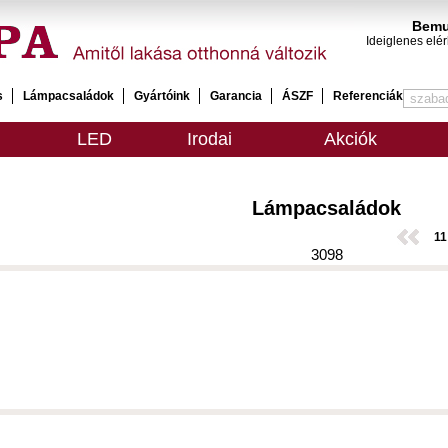
Bemu
Ideiglenes elé
s
Lámpacsaládok
Gyártóink
Garancia
ÁSZF
Referenciák
LED
Irodai
Akciók
Lámpacsaládok
11
3098