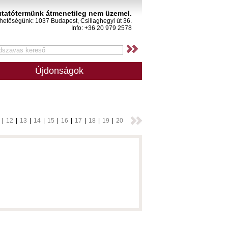
tatótermünk átmenetileg nem üzemel.
rhetőségünk: 1037 Budapest, Csillaghegyi út 36.
Info: +36 20 979 2578
Újdonságok
|
12
|
13
|
14
|
15
|
16
|
17
|
18
|
19
|
20