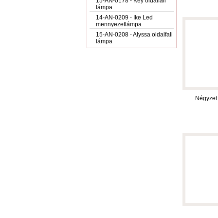
15-AN-0178 - Key oldalfali
lámpa
14-AN-0209 - Ike Led
mennyezetlámpa
15-AN-0208 - Alyssa oldalfali
lámpa
Négyzet 