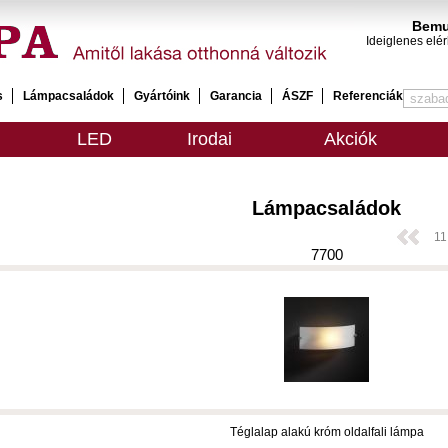
Bemu
Ideiglenes elé
s
Lámpacsaládok
Gyártóink
Garancia
ÁSZF
Referenciák
LED
Irodai
Akciók
Lámpacsaládok
11
7700
Téglalap alakú króm oldalfali lámpa