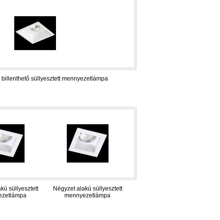
 billenthető süllyesztett mennyezetlámpa
kú süllyesztett
Négyzet alakú süllyesztett
ezetlámpa
mennyezetlámpa