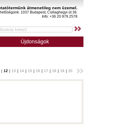
tatótermünk átmenetileg nem üzemel.
rhetőségünk: 1037 Budapest, Csillaghegyi út 36.
Info: +36 20 979 2578
Újdonságok
|
12
|
13
|
14
|
15
|
16
|
17
|
18
|
19
|
20