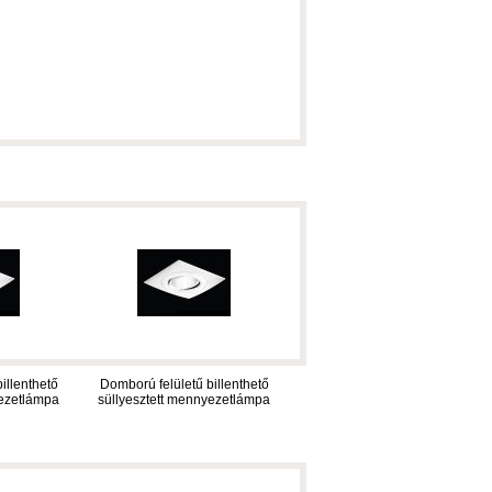
illenthető
Domború felületű billenthető
yezetlámpa
süllyesztett mennyezetlámpa