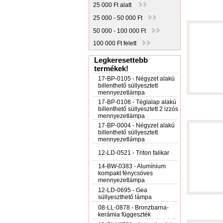
25 000 Ft alatt
25 000 - 50 000 Ft
50 000 - 100 000 Ft
100 000 Ft felett
Legkeresettebb
termékek!
17-BP-0105 - Négyzet alakú
billenthető süllyesztett
mennyezetlámpa
17-BP-0108 - Téglalap alakú
billenthető süllyesztett 2 izzós
mennyezetlámpa
17-BP-0004 - Négyzet alakú
billenthető süllyesztett
mennyezetlámpa
12-LD-0521 - Triton falikar
14-BW-0383 - Alumínium
kompakt fénycsöves
mennyezetlámpa
12-LD-0695 - Gea
süllyeszthető lámpa
08-LL-0878 - Bronzbarna-
kerámia függeszték