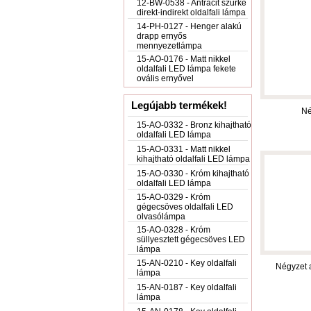
12-BW-0538 - Antracit szürke
direkt-indirekt oldalfali lámpa
14-PH-0127 - Henger alakú
drapp ernyős
mennyezetlámpa
15-AO-0176 - Matt nikkel
oldalfali LED lámpa fekete
ovális ernyővel
Legújabb termékek!
Né
15-AO-0332 - Bronz kihajtható
oldalfali LED lámpa
15-AO-0331 - Matt nikkel
kihajtható oldalfali LED lámpa
15-AO-0330 - Króm kihajtható
oldalfali LED lámpa
15-AO-0329 - Króm
gégecsöves oldalfali LED
olvasólámpa
15-AO-0328 - Króm
süllyesztett gégecsöves LED
lámpa
15-AN-0210 - Key oldalfali
Négyzet a
lámpa
15-AN-0187 - Key oldalfali
lámpa