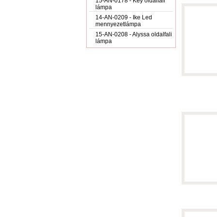
15-AN-0178 - Key oldalfali
lámpa
14-AN-0209 - Ike Led
mennyezetlámpa
15-AN-0208 - Alyssa oldalfali
lámpa