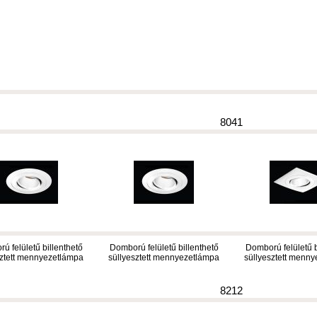
8041
ú felületű billenthető
Domború felületű billenthető
Domború felületű b
sztett mennyezetlámpa
süllyesztett mennyezetlámpa
süllyesztett menn
8212