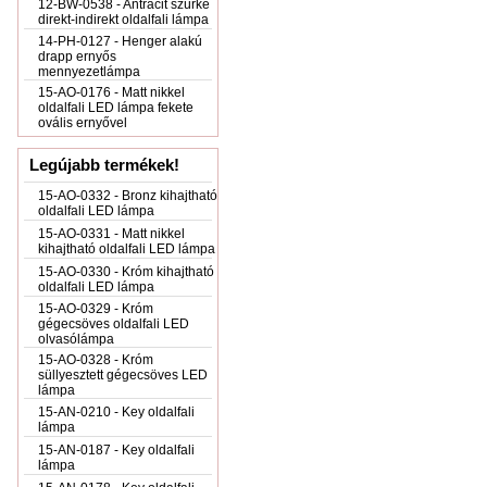
12-BW-0538 - Antracit szürke
direkt-indirekt oldalfali lámpa
14-PH-0127 - Henger alakú
drapp ernyős
mennyezetlámpa
15-AO-0176 - Matt nikkel
oldalfali LED lámpa fekete
ovális ernyővel
Legújabb termékek!
15-AO-0332 - Bronz kihajtható
oldalfali LED lámpa
15-AO-0331 - Matt nikkel
kihajtható oldalfali LED lámpa
15-AO-0330 - Króm kihajtható
oldalfali LED lámpa
15-AO-0329 - Króm
gégecsöves oldalfali LED
olvasólámpa
15-AO-0328 - Króm
süllyesztett gégecsöves LED
lámpa
15-AN-0210 - Key oldalfali
lámpa
15-AN-0187 - Key oldalfali
lámpa