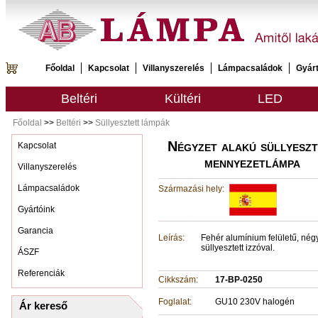
Főoldal
Kapcsolat
Villanyszerelés
Lámpacsaládok
Gyár
Beltéri
Kültéri
LED
Főoldal
>>
Beltéri
>>
Süllyesztett lámpák
Négyzet alakú süllyeszt
Kapcsolat
mennyezetlámpa
Villanyszerelés
Lámpacsaládok
Származási hely:
Gyártóink
Garancia
Leírás:
Fehér alumínium felületű, nég
süllyesztett izzóval.
ÁSZF
Referenciák
Cikkszám:
17-BP-0250
Foglalat:
GU10 230V halogén
Ár kereső