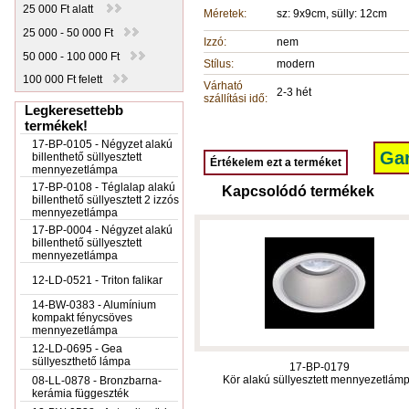
25 000 Ft alatt
Méretek:
sz: 9x9cm, sülly: 12cm
25 000 - 50 000 Ft
Izzó:
nem
50 000 - 100 000 Ft
Stílus:
modern
100 000 Ft felett
Várható
2-3 hét
szállítási idő:
Legkeresettebb
termékek!
17-BP-0105 - Négyzet alakú
Gar
billenthető süllyesztett
Értékelem ezt a terméket
mennyezetlámpa
17-BP-0108 - Téglalap alakú
Kapcsolódó termékek
billenthető süllyesztett 2 izzós
mennyezetlámpa
17-BP-0004 - Négyzet alakú
billenthető süllyesztett
mennyezetlámpa
12-LD-0521 - Triton falikar
14-BW-0383 - Alumínium
kompakt fénycsöves
mennyezetlámpa
12-LD-0695 - Gea
süllyeszthető lámpa
17-BP-0179
Kör alakú süllyesztett mennyezetlám
08-LL-0878 - Bronzbarna-
kerámia függeszték