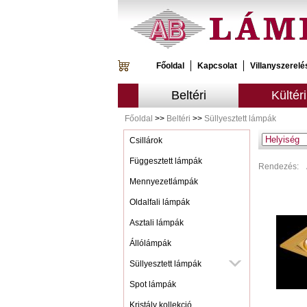
Főoldal
Kapcsolat
Villanyszerelé
Beltéri
Kültéri
Főoldal
>>
Beltéri
>>
Süllyesztett lámpák
Csillárok
Függesztett lámpák
Rendezés:
Mennyezetlámpák
Oldalfali lámpák
Asztali lámpák
Állólámpák
Süllyesztett lámpák
Spot lámpák
Kristály kollekció