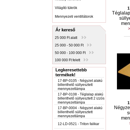
Világító tükrök
1
Téglalap
Mennyezeti ventillátorok
sülly
men
>
Ár kereső
25 000 Ft alatt
25 000 - 50 000 Ft
50 000 - 100 000 Ft
100 000 Ft felett
Legkeresettebb
termékek!
17-BP-0105 - Négyzet alakú
billenthető süllyesztett
mennyezetlámpa
17-BP-0108 - Téglalap alakú
billenthető süllyesztett 2 izzós
mennyezetlámpa
1
Négyzet
17-BP-0004 - Négyzet alakú
billenthető süllyesztett
s
mennyezetlámpa
men
12-LD-0521 - Triton falikar