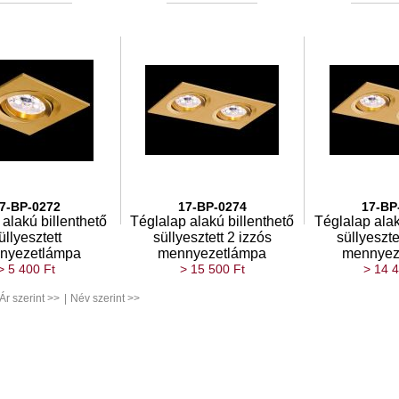
7-BP-0272
17-BP-0274
17-BP
alakú billenthető
Téglalap alakú billenthető
Téglalap alak
üllyesztett
süllyesztett 2 izzós
süllyeszte
nyezetlámpa
mennyezetlámpa
mennyez
> 5 400 Ft
> 15 500 Ft
> 14 4
Ár szerint >>
|
Név szerint >>