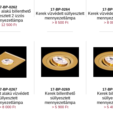
7-BP-0262
17-BP-0264
17-BP
 alakú billenthető
Kerek vízvédett süllyesztett
Kerek vízvédet
esztett 2 izzós
mennyezetlámpa
mennyez
nyezetlámpa
> 8 500 Ft
> 8 0
 12 500 Ft
7-BP-0267
17-BP-0269
17-BP
 alakú vízvédett
Kerek billenthető
Kerek bi
üllyesztett
süllyesztett
süllye
nyezetlámpa
mennyezetlámpa
mennyez
> 8 000 Ft
> 5 900 Ft
> 5 4