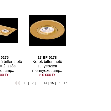
-0275
17-BP-0178
ú billenthető
Kerek billenthető
tt 2 izzós
süllyesztett
etlámpa
mennyezetlámpa
00 Ft
> 6 600 Ft
11
|
12
|
13
|
14
|
15
|
16
|
17