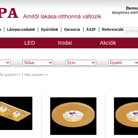
Bemut
Ideiglenes elér
s
Lámpacsaládok
Gyártóink
Garancia
ÁSZF
Referenciák
LED
Irodai
Akciók
Ár szerint >>
|
Név szerint >>