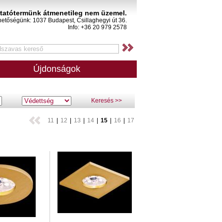
atótermünk átmenetileg nem üzemel.
hetőségünk: 1037 Budapest, Csillaghegyi út 36.
Info: +36 20 979 2578
Újdonságok
Keresés >>
11
|
12
|
13
|
14
|
15
|
16
|
17