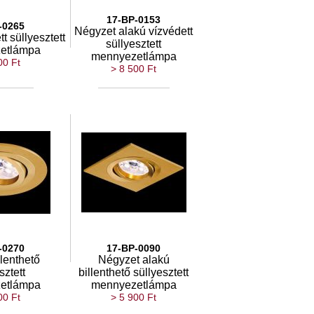
17-BP-0153
-0265
Négyzet alakú vízvédett
t süllyesztett
süllyesztett
etlámpa
mennyezetlámpa
00 Ft
> 8 500 Ft
-0270
17-BP-0090
llenthető
Négyzet alakú
sztett
billenthető süllyesztett
etlámpa
mennyezetlámpa
00 Ft
> 5 900 Ft