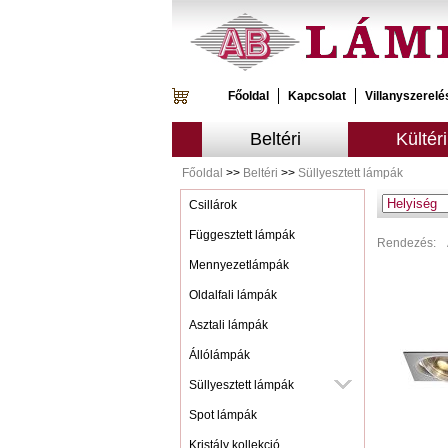
Főoldal
Kapcsolat
Villanyszerelé
Beltéri
Kültéri
Főoldal
>>
Beltéri
>>
Süllyesztett lámpák
Csillárok
Függesztett lámpák
Rendezés:
Mennyezetlámpák
Oldalfali lámpák
Asztali lámpák
Állólámpák
Süllyesztett lámpák
Spot lámpák
Kristály kollekció