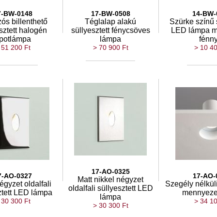
7-BW-0148
17-BW-0508
14-BW-
zós billenthető
Téglalap alakú
Szürke színű s
sztett halogén
süllyesztett fénycsöves
LED lámpa m
potlámpa
lámpa
fénn
 51 200 Ft
> 70 900 Ft
> 10 40
17-AO-0325
7-AO-0327
17-AO-
Matt nikkel négyzet
gyzet oldalfali
Szegély nélküli
oldalfali süllyesztett LED
ztett LED lámpa
mennyeze
lámpa
 30 300 Ft
> 34 10
> 30 300 Ft