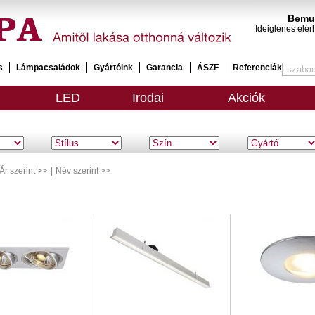
Bemut
Ideiglenes elér
s
Lámpacsaládok
Gyártóink
Garancia
ÁSZF
Referenciák
LED
Irodai
Akciók
Ár szerint >>
|
Név szerint >>