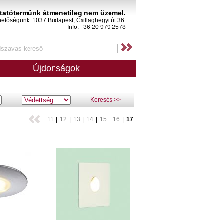
atótermünk átmenetileg nem üzemel.
hetőségünk: 1037 Budapest, Csillaghegyi út 36.
Info: +36 20 979 2578
Újdonságok
Keresés >>
11
|
12
|
13
|
14
|
15
|
16
|
17