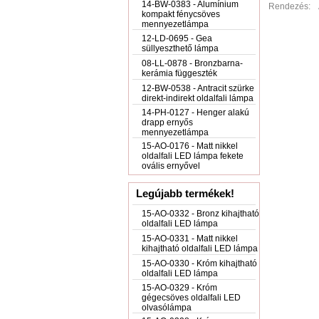
14-BW-0383 - Alumínium
Rendezés:
kompakt fénycsöves
mennyezetlámpa
12-LD-0695 - Gea
süllyeszthető lámpa
08-LL-0878 - Bronzbarna-
kerámia függeszték
12-BW-0538 - Antracit szürke
direkt-indirekt oldalfali lámpa
14-PH-0127 - Henger alakú
drapp ernyős
mennyezetlámpa
15-AO-0176 - Matt nikkel
oldalfali LED lámpa fekete
ovális ernyővel
Legújabb termékek!
15-AO-0332 - Bronz kihajtható
oldalfali LED lámpa
15-AO-0331 - Matt nikkel
kihajtható oldalfali LED lámpa
15-AO-0330 - Króm kihajtható
oldalfali LED lámpa
15-AO-0329 - Króm
gégecsöves oldalfali LED
olvasólámpa