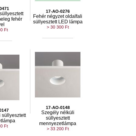
0471
17-AO-0276
üllyesztett
Fehér négyzet oldalfali
eleg fehér
süllyesztett LED lámpa
yel
> 30 300 Ft
0 Ft
17-AO-0148
0147
Szegély nélküli
 süllyesztett
süllyesztett
tlámpa
mennyezetlámpa
0 Ft
> 33 200 Ft