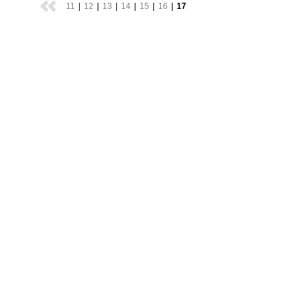
11
|
12
|
13
|
14
|
15
|
16
|
17