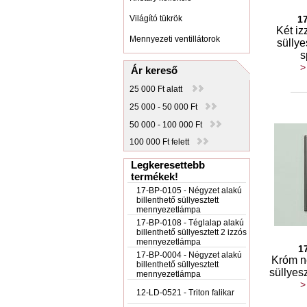
Világító tükrök
1
Két iz
Mennyezeti ventillátorok
süllye
s
>
Ár kereső
25 000 Ft alatt
25 000 - 50 000 Ft
50 000 - 100 000 Ft
100 000 Ft felett
Legkeresettebb
termékek!
17-BP-0105 - Négyzet alakú
billenthető süllyesztett
mennyezetlámpa
17-BP-0108 - Téglalap alakú
billenthető süllyesztett 2 izzós
mennyezetlámpa
1
17-BP-0004 - Négyzet alakú
Króm né
billenthető süllyesztett
süllyes
mennyezetlámpa
>
12-LD-0521 - Triton falikar