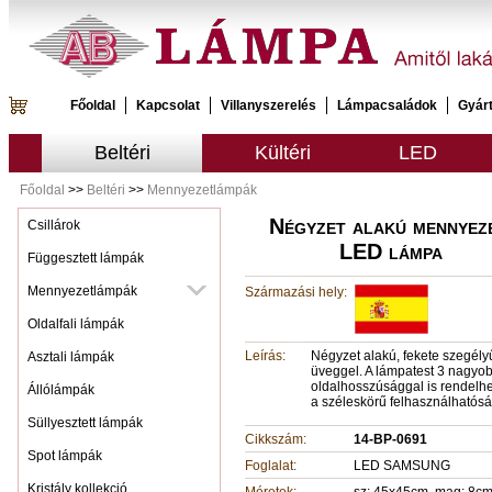
Főoldal
Kapcsolat
Villanyszerelés
Lámpacsaládok
Gyár
Beltéri
Kültéri
LED
Főoldal
>>
Beltéri
>>
Mennyezetlámpák
Négyzet alakú mennyeze
Csillárok
LED lámpa
Függesztett lámpák
Mennyezetlámpák
Származási hely:
Oldalfali lámpák
Leírás:
Négyzet alakú, fekete szegél
Asztali lámpák
üveggel. A lámpatest 3 nagyo
oldalhosszúsággal is rendelhet
Állólámpák
a széleskörű felhasználhatósá
Süllyesztett lámpák
Cikkszám:
14-BP-0691
Spot lámpák
Foglalat:
LED SAMSUNG
Kristály kollekció