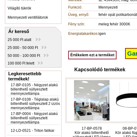
Méretek:
sz: 45x45cm, mag: 8c
Funkció:
Mennyezeti
Világító tükrök
Üveg, ernyő:
fehér opál polikarbonát
Mennyezeti ventillátorok
Fény szín:
meleg fehér 3000K
Ár kereső
Energiatakarékos:
igen
25 000 Ft alatt
25 000 - 50 000 Ft
Gar
Értékelem ezt a terméket
50 000 - 100 000 Ft
100 000 Ft felett
Kapcsolódó termékek
Legkeresettebb
termékek!
17-BP-0105 - Négyzet alakú
billenthető süllyesztett
mennyezetlámpa
17-BP-0108 - Téglalap alakú
billenthető süllyesztett 2 izzós
mennyezetlámpa
17-BP-0004 - Négyzet alakú
billenthető süllyesztett
mennyezetlámpa
17-BP-0578
08-BP-0
12-LD-0521 - Triton falikar
Kör alakú billenthető
Kör alakú füg