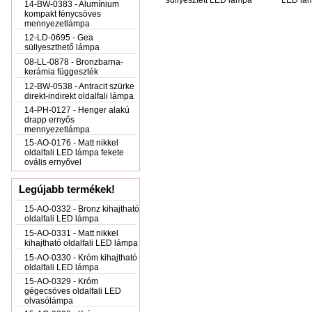
süllyesztett LED lámpa
LED lá
14-BW-0383 - Alumínium
kompakt fénycsöves
mennyezetlámpa
12-LD-0695 - Gea
süllyeszthető lámpa
08-LL-0878 - Bronzbarna-
kerámia függeszték
12-BW-0538 - Antracit szürke
direkt-indirekt oldalfali lámpa
14-PH-0127 - Henger alakú
drapp ernyős
mennyezetlámpa
15-AO-0176 - Matt nikkel
oldalfali LED lámpa fekete
ovális ernyővel
Legújabb termékek!
15-AO-0332 - Bronz kihajtható
oldalfali LED lámpa
15-AO-0331 - Matt nikkel
kihajtható oldalfali LED lámpa
15-AO-0330 - Króm kihajtható
oldalfali LED lámpa
15-AO-0329 - Króm
gégecsöves oldalfali LED
olvasólámpa