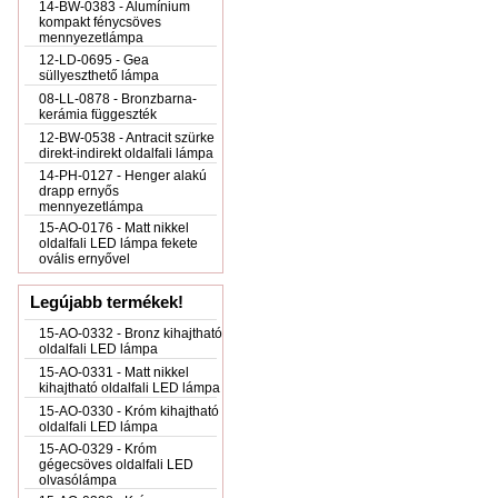
14-BW-0383 - Alumínium
kompakt fénycsöves
mennyezetlámpa
12-LD-0695 - Gea
süllyeszthető lámpa
08-LL-0878 - Bronzbarna-
kerámia függeszték
12-BW-0538 - Antracit szürke
direkt-indirekt oldalfali lámpa
14-PH-0127 - Henger alakú
drapp ernyős
mennyezetlámpa
15-AO-0176 - Matt nikkel
oldalfali LED lámpa fekete
ovális ernyővel
Legújabb termékek!
15-AO-0332 - Bronz kihajtható
oldalfali LED lámpa
15-AO-0331 - Matt nikkel
kihajtható oldalfali LED lámpa
15-AO-0330 - Króm kihajtható
oldalfali LED lámpa
15-AO-0329 - Króm
gégecsöves oldalfali LED
olvasólámpa