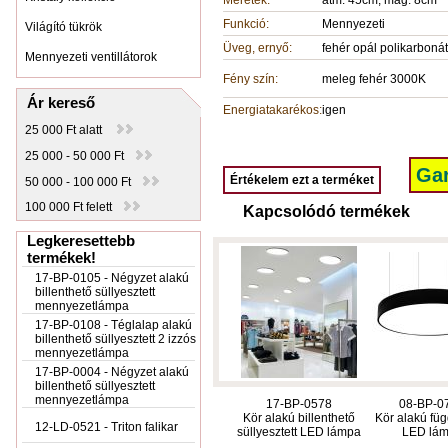
Méretek:
átm: 45cm, mag: 8cm
Funkció:
Mennyezeti
Világító tükrök
Üveg, ernyő:
fehér opál polikarbonát
Mennyezeti ventillátorok
Fény szín:
meleg fehér 3000K
Ár kereső
Energiatakarékos:
igen
25 000 Ft alatt
25 000 - 50 000 Ft
Gar
Értékelem ezt a terméket
50 000 - 100 000 Ft
100 000 Ft felett
Kapcsolódó termékek
Legkeresettebb
termékek!
17-BP-0105 - Négyzet alakú
billenthető süllyesztett
mennyezetlámpa
17-BP-0108 - Téglalap alakú
billenthető süllyesztett 2 izzós
mennyezetlámpa
17-BP-0004 - Négyzet alakú
billenthető süllyesztett
mennyezetlámpa
17-BP-0578
08-BP-0
Kör alakú billenthető
Kör alakú füg
12-LD-0521 - Triton falikar
süllyesztett LED lámpa
LED lá