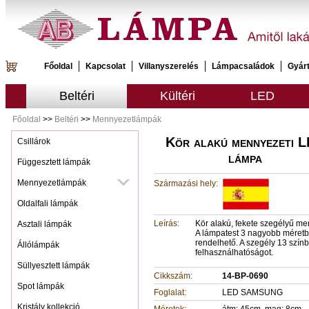
Főoldal
Kapcsolat
Villanyszerelés
Lámpacsaládok
Gyár
Beltéri
Kültéri
LED
Főoldal
>>
Beltéri
>>
Mennyezetlámpák
Kör alakú mennyezeti 
Csillárok
lámpa
Függesztett lámpák
Mennyezetlámpák
Származási hely:
Oldalfali lámpák
Leírás:
Kör alakú, fekete szegélyű me
Asztali lámpák
A lámpatest 3 nagyobb méretb
rendelhető. A szegély 13 színb
Állólámpák
felhasználhatóságot.
Süllyesztett lámpák
Cikkszám:
14-BP-0690
Spot lámpák
Foglalat:
LED SAMSUNG
Kristály kollekció