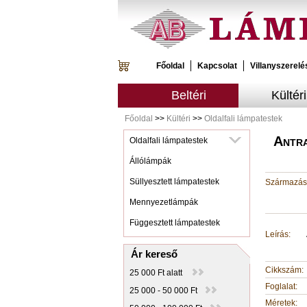
Főoldal
Kapcsolat
Villanyszerelé
Beltéri
Kültéri
Főoldal
>>
Kültéri
>>
Oldalfali lámpatestek
Antra
Oldalfali lámpatestek
Állólámpák
Süllyesztett lámpatestek
Származási
Mennyezetlámpák
Függesztett lámpatestek
Leírás:
Ár kereső
Cikkszám:
25 000 Ft alatt
Foglalat:
25 000 - 50 000 Ft
Méretek: