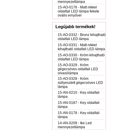
mennyezetlámpa
15-AO-0176 - Matt nikkel
oldalfali LED lámpa fekete
ovális ernyővel
Legújabb termékek!
15-AO-0332 - Bronz kihajtható
oldalfali LED lámpa
15-AO-0331 - Matt nikkel
kihajtható oldalfali LED lámpa
15-AO-0330 - Króm kihajtható
oldalfali LED lámpa
15-AO-0329 - Króm
gégecsöves oldalfali LED
olvasólámpa
15-AO-0328 - Króm
süllyesztett gégecsöves LED
lámpa
15-AN-0210 - Key oldalfali
lámpa
15-AN-0187 - Key oldalfali
lámpa
15-AN-0178 - Key oldalfali
lámpa
14-AN-0209 - Ike Led
mennyezetlámpa