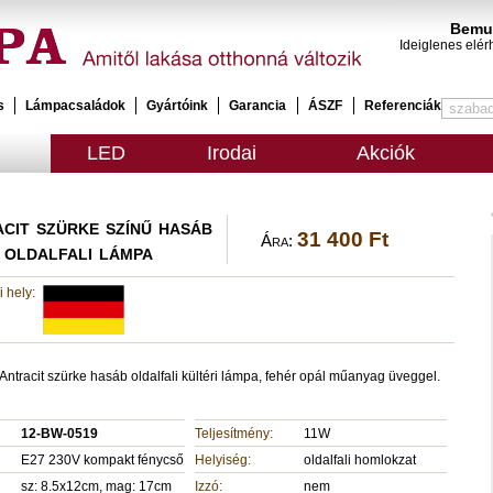
Bemut
Ideiglenes elér
s
Lámpacsaládok
Gyártóink
Garancia
ÁSZF
Referenciák
LED
Irodai
Akciók
cit szürke színű hasáb
31 400 Ft
Ára:
oldalfali lámpa
 hely:
Antracit szürke hasáb oldalfali kültéri lámpa, fehér opál műanyag üveggel.
12-BW-0519
Teljesítmény:
11W
E27 230V kompakt fénycső
Helyiség:
oldalfali homlokzat
sz: 8.5x12cm, mag: 17cm
Izzó:
nem