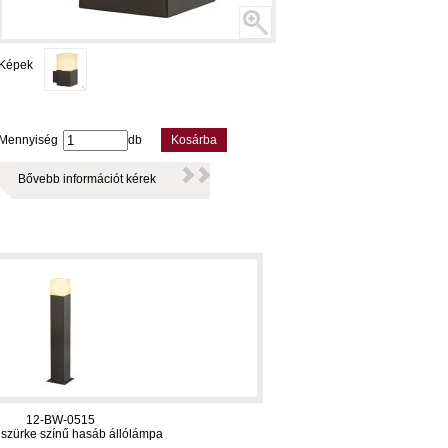
Képek
Mennyiség
db
Kosárba
Bővebb információt kérek
12-BW-0515
t szürke színű hasáb állólámpa