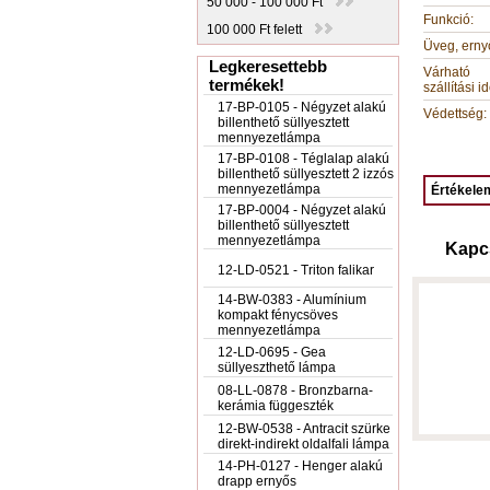
50 000 - 100 000 Ft
Funkció:
100 000 Ft felett
Üveg, erny
Legkeresettebb
Várható
termékek!
szállítási id
17-BP-0105 - Négyzet alakú
Védettség:
billenthető süllyesztett
mennyezetlámpa
17-BP-0108 - Téglalap alakú
billenthető süllyesztett 2 izzós
mennyezetlámpa
Értékelem
17-BP-0004 - Négyzet alakú
billenthető süllyesztett
mennyezetlámpa
Kapc
12-LD-0521 - Triton falikar
14-BW-0383 - Alumínium
kompakt fénycsöves
mennyezetlámpa
12-LD-0695 - Gea
süllyeszthető lámpa
08-LL-0878 - Bronzbarna-
kerámia függeszték
12-BW-0538 - Antracit szürke
direkt-indirekt oldalfali lámpa
14-PH-0127 - Henger alakú
drapp ernyős