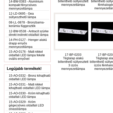
billenthető süllyesztett
billenthető sülly
14-BW-0383 - Alumínium
mennyezetlámpa
fémhalogé
kompakt fénycsöves
mennyezetlá
mennyezetlámpa
12-LD-0695 - Gea
süllyeszthető lámpa
08-LL-0878 - Bronzbarna-
kerámia függeszték
12-BW-0538 - Antracit szürke
direkt-indirekt oldalfali lámpa
14-PH-0127 - Henger alakú
drapp ernyős
mennyezetlámpa
15-AO-0176 - Matt nikkel
17-BP-0203
17-BP-020
oldalfali LED lámpa fekete
Téglalap alakú
Téglalap al
ovális ernyővel
billenthető süllyesztett
billenthető süllye
3 izzós
izzós fémhal
Legújabb termékek!
mennyezetlámpa
mennyezetlá
15-AO-0332 - Bronz kihajtható
oldalfali LED lámpa
15-AO-0331 - Matt nikkel
kihajtható oldalfali LED lámpa
15-AO-0330 - Króm kihajtható
oldalfali LED lámpa
15-AO-0329 - Króm
gégecsöves oldalfali LED
olvasólámpa