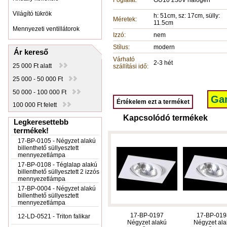
Foglalat:
GU10 230V halogén
Világító tükrök
h: 51cm, sz: 17cm, sülly:
Méretek:
11.5cm
Mennyezeti ventillátorok
Izzó:
nem
Stílus:
modern
Ár kereső
Várható
2-3 hét
25 000 Ft alatt
szállítási idő:
25 000 - 50 000 Ft
50 000 - 100 000 Ft
Gar
Értékelem ezt a terméket
100 000 Ft felett
Kapcsolódó termékek
Legkeresettebb
termékek!
17-BP-0105 - Négyzet alakú
billenthető süllyesztett
mennyezetlámpa
17-BP-0108 - Téglalap alakú
billenthető süllyesztett 2 izzós
mennyezetlámpa
17-BP-0004 - Négyzet alakú
billenthető süllyesztett
mennyezetlámpa
17-BP-0197
17-BP-019
12-LD-0521 - Triton falikar
Négyzet alakú
Négyzet ala