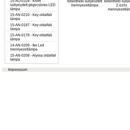
15-AO-0328 - Króm
billenthető süllyesztett
billenthető sülly
süllyesztett gégecsöves LED
mennyezetlámpa
2 izzós
lámpa
mennyezetlá
15-AN-0210 - Key oldalfali
lámpa
15-AN-0187 - Key oldalfali
lámpa
15-AN-0178 - Key oldalfali
lámpa
14-AN-0209 - Ike Led
mennyezetlámpa
15-AN-0208 - Alyssa oldalfali
lámpa
Impresszum