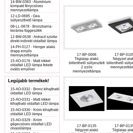
14-BW-0383 - Alumínium
kompakt fénycsöves
mennyezetlámpa
12-LD-0695 - Gea
süllyeszthető lámpa
08-LL-0878 - Bronzbarna-
kerámia függeszték
12-BW-0538 - Antracit szürke
direkt-indirekt oldalfali lámpa
14-PH-0127 - Henger alakú
drapp ernyős
17-BP-0006
17-BP-010
mennyezetlámpa
Téglalap alakú
Négyzet ala
15-AO-0176 - Matt nikkel
billenthető süllyesztett
billenthető sülly
oldalfali LED lámpa fekete
2 izzós
mennyezetlá
ovális ernyővel
mennyezetlámpa
Legújabb termékek!
15-AO-0332 - Bronz kihajtható
oldalfali LED lámpa
15-AO-0331 - Matt nikkel
kihajtható oldalfali LED lámpa
15-AO-0330 - Króm kihajtható
oldalfali LED lámpa
15-AO-0329 - Króm
gégecsöves oldalfali LED
17-BP-0135
17-BP-013
olvasólámpa
Négyzet alakú
Téglalap ala