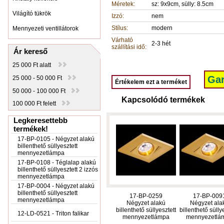
Méretek:
sz: 9x9cm, sülly: 8.5cm
Világító tükrök
Izzó:
nem
Stílus:
modern
Mennyezeti ventillátorok
Várható
2-3 hét
szállítási idő:
Ár kereső
25 000 Ft alatt
Gar
25 000 - 50 000 Ft
Értékelem ezt a terméket
50 000 - 100 000 Ft
Kapcsolódó termékek
100 000 Ft felett
Legkeresettebb
termékek!
17-BP-0105 - Négyzet alakú
billenthető süllyesztett
mennyezetlámpa
17-BP-0108 - Téglalap alakú
billenthető süllyesztett 2 izzós
mennyezetlámpa
17-BP-0004 - Négyzet alakú
billenthető süllyesztett
17-BP-0259
17-BP-009
mennyezetlámpa
Négyzet alakú
Négyzet ala
billenthető süllyesztett
billenthető sülly
12-LD-0521 - Triton falikar
mennyezetlámpa
mennyezetlá