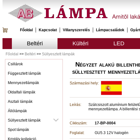
Főoldal
Kapcsolat
Villanyszerelés
Lámpacsaládok
Gyár
Beltéri
Kültéri
LED
Főoldal
>>
Beltéri
>>
Süllyesztett lámpák
Négyzet alakú billenth
Csillárok
süllyesztett mennyezetl
Függesztett lámpák
Mennyezetlámpák
Származási hely:
Oldalfali lámpák
Asztali lámpák
Leírás:
Szálcsiszolt alumínium felületű
mennyezetlámpa. A billentési 
Állólámpák
Süllyesztett lámpák
Cikkszám:
17-BP-0004
Spot lámpák
Foglalat:
GU5.3 12V halogén
Kristály kollekció