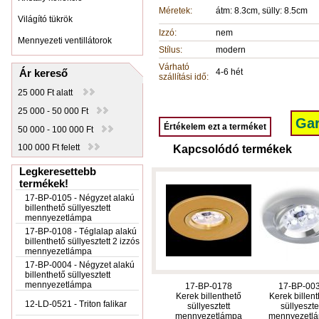
Méretek:
átm: 8.3cm, sülly: 8.5cm
Világító tükrök
Izzó:
nem
Mennyezeti ventillátorok
Stílus:
modern
Várható
Ár kereső
4-6 hét
szállítási idő:
25 000 Ft alatt
25 000 - 50 000 Ft
Gar
Értékelem ezt a terméket
50 000 - 100 000 Ft
100 000 Ft felett
Kapcsolódó termékek
Legkeresettebb
termékek!
17-BP-0105 - Négyzet alakú
billenthető süllyesztett
mennyezetlámpa
17-BP-0108 - Téglalap alakú
billenthető süllyesztett 2 izzós
mennyezetlámpa
17-BP-0004 - Négyzet alakú
billenthető süllyesztett
mennyezetlámpa
17-BP-0178
17-BP-00
Kerek billenthető
Kerek billent
12-LD-0521 - Triton falikar
süllyesztett
süllyeszte
mennyezetlámpa
mennyezetl