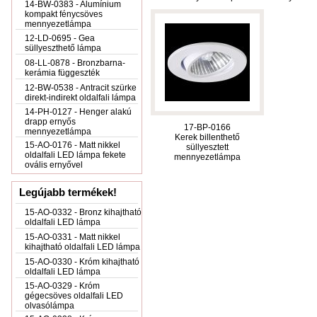
14-BW-0383 - Alumínium
kompakt fénycsöves
mennyezetlámpa
12-LD-0695 - Gea
süllyeszthető lámpa
08-LL-0878 - Bronzbarna-
kerámia függeszték
12-BW-0538 - Antracit szürke
direkt-indirekt oldalfali lámpa
14-PH-0127 - Henger alakú
drapp ernyős
17-BP-0166
mennyezetlámpa
Kerek billenthető
15-AO-0176 - Matt nikkel
süllyesztett
oldalfali LED lámpa fekete
mennyezetlámpa
ovális ernyővel
Legújabb termékek!
15-AO-0332 - Bronz kihajtható
oldalfali LED lámpa
15-AO-0331 - Matt nikkel
kihajtható oldalfali LED lámpa
15-AO-0330 - Króm kihajtható
oldalfali LED lámpa
15-AO-0329 - Króm
gégecsöves oldalfali LED
olvasólámpa