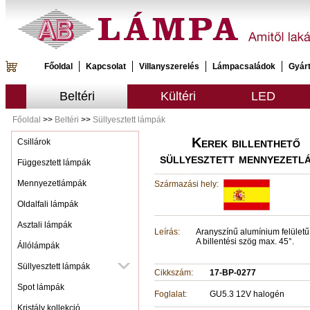
Főoldal
Kapcsolat
Villanyszerelés
Lámpacsaládok
Gyár
Beltéri
Kültéri
LED
Főoldal
>>
Beltéri
>>
Süllyesztett lámpák
Kerek billenthető
Csillárok
süllyesztett mennyezetl
Függesztett lámpák
Mennyezetlámpák
Származási hely:
Oldalfali lámpák
Asztali lámpák
Leírás:
Aranyszínű alumínium felületű,
A billentési szög max. 45°.
Állólámpák
Süllyesztett lámpák
Cikkszám:
17-BP-0277
Spot lámpák
Foglalat:
GU5.3 12V halogén
Kristály kollekció