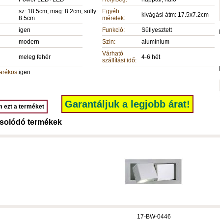
sz: 18.5cm, mag: 8.2cm, sülly:
Egyéb
kivágási átm: 17.5x7.2cm
8.5cm
méretek:
igen
Funkció:
Süllyesztett
modern
Szín:
alumínium
Várható
meleg fehér
4-6 hét
szállítási idő:
arékos:
igen
Garantáljuk a legjobb árat!
 ezt a terméket
solódó termékek
17-BW-0446