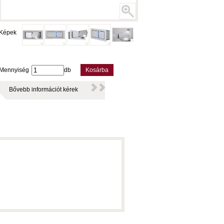
Képek
Mennyiség
db
Kosárba
Bővebb információt kérek