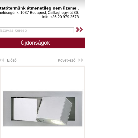
atótermünk átmenetileg nem üzemel.
hetőségünk: 1037 Budapest, Csillaghegyi út 36.
Info: +36 20 979 2578
Újdonságok
Előző
Következő