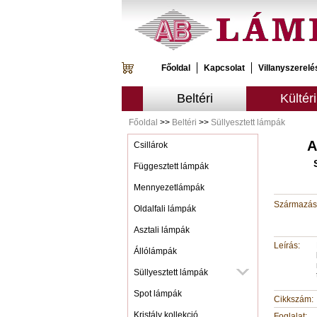
Főoldal
Kapcsolat
Villanyszerelé
Beltéri
Kültéri
Főoldal
>>
Beltéri
>>
Süllyesztett lámpák
A
Csillárok
Függesztett lámpák
Mennyezetlámpák
Származási
Oldalfali lámpák
Asztali lámpák
Leírás:
Állólámpák
Süllyesztett lámpák
Spot lámpák
Cikkszám:
Kristály kollekció
Foglalat: