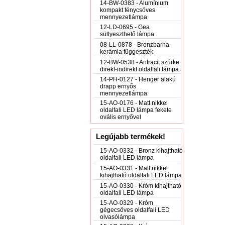
14-BW-0383 - Alumínium
kompakt fénycsöves
mennyezetlámpa
12-LD-0695 - Gea
süllyeszthető lámpa
08-LL-0878 - Bronzbarna-
kerámia függeszték
12-BW-0538 - Antracit szürke
direkt-indirekt oldalfali lámpa
14-PH-0127 - Henger alakú
drapp ernyős
mennyezetlámpa
15-AO-0176 - Matt nikkel
oldalfali LED lámpa fekete
ovális ernyővel
Legújabb termékek!
15-AO-0332 - Bronz kihajtható
oldalfali LED lámpa
15-AO-0331 - Matt nikkel
kihajtható oldalfali LED lámpa
15-AO-0330 - Króm kihajtható
oldalfali LED lámpa
15-AO-0329 - Króm
gégecsöves oldalfali LED
olvasólámpa