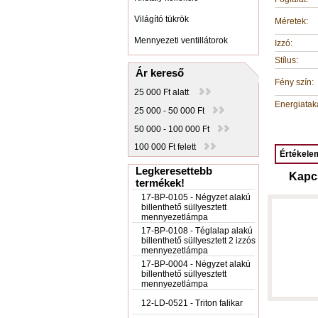
Világító tükrök
Méretek:
Mennyezeti ventillátorok
Izzó:
Stílus:
Ár kereső
Fény szín:
25 000 Ft alatt
Energiatak
25 000 - 50 000 Ft
50 000 - 100 000 Ft
100 000 Ft felett
Értékelem
Legkeresettebb
Kapc
termékek!
17-BP-0105 - Négyzet alakú
billenthető süllyesztett
mennyezetlámpa
17-BP-0108 - Téglalap alakú
billenthető süllyesztett 2 izzós
mennyezetlámpa
17-BP-0004 - Négyzet alakú
billenthető süllyesztett
mennyezetlámpa
12-LD-0521 - Triton falikar