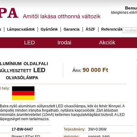
Bemut
Ideiglenes elér
s
Lámpacsaládok
Gyártóink
Garancia
ÁSZF
Referenciák
LED
Irodai
Akciók
lumínium oldalfali
süllyesztett LED
90 000 Ft
Ára:
olvasólámpa
 hely:
Balra nyíló alumínium süllyesztett LED olvasólámpa, kék és fehér fénnyel. A
lámpafej minden irányba forgatható, nyitásra kapcsolódik. Zárt állásban
minimális áramfelvétellel (10mA) kellemes hangulatvilágítást biztosít. A LED
tápegységet nem tartalmazza.
17-BW-0447
Teljesítmény:
3W+0.06W
Power LED+LED
Helyiség:
nappali, háló