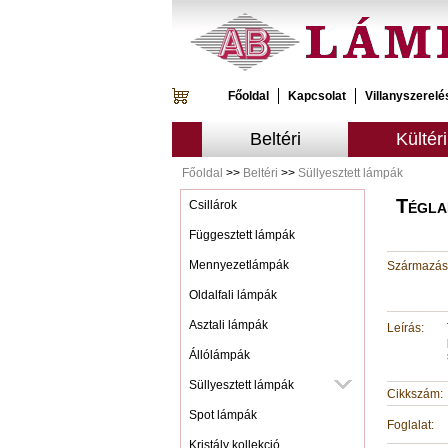
Főoldal
Kapcsolat
Villanyszerelé
Beltéri
Kültéri
Főoldal
>>
Beltéri
>>
Süllyesztett lámpák
Tégla
Csillárok
Függesztett lámpák
Mennyezetlámpák
Származási
Oldalfali lámpák
Asztali lámpák
Leírás:
Állólámpák
Süllyesztett lámpák
Cikkszám:
Spot lámpák
Foglalat:
Kristály kollekció