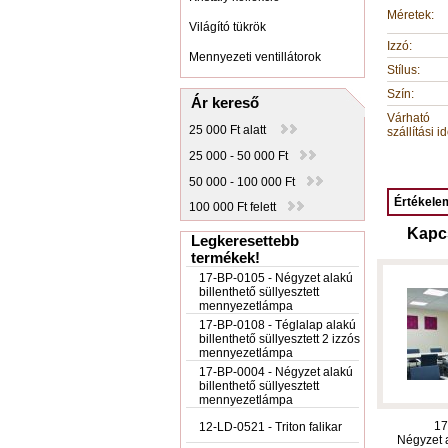
Méretek:
Világító tükrök
Izzó:
Mennyezeti ventillátorok
Stílus:
Szín:
Ár kereső
Várható
25 000 Ft alatt
szállítási id
25 000 - 50 000 Ft
50 000 - 100 000 Ft
Értékelem
100 000 Ft felett
Kapc
Legkeresettebb
termékek!
17-BP-0105 - Négyzet alakú
billenthető süllyesztett
mennyezetlámpa
17-BP-0108 - Téglalap alakú
billenthető süllyesztett 2 izzós
mennyezetlámpa
17-BP-0004 - Négyzet alakú
billenthető süllyesztett
mennyezetlámpa
17
12-LD-0521 - Triton falikar
Négyzet a