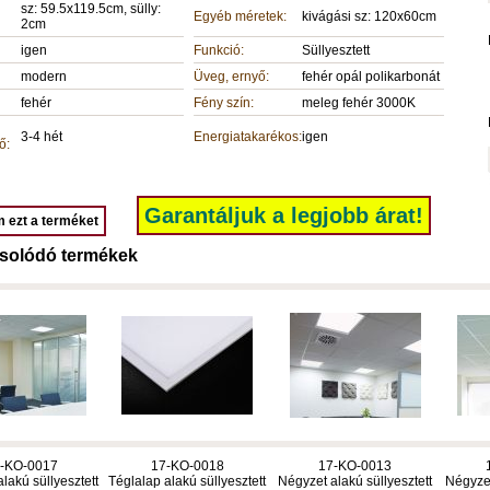
sz: 59.5x119.5cm, sülly:
Egyéb méretek:
kivágási sz: 120x60cm
2cm
igen
Funkció:
Süllyesztett
modern
Üveg, ernyő:
fehér opál polikarbonát
fehér
Fény szín:
meleg fehér 3000K
3-4 hét
Energiatakarékos:
igen
ő:
Garantáljuk a legjobb árat!
 ezt a terméket
solódó termékek
-KO-0017
17-KO-0018
17-KO-0013
lakú süllyesztett
Téglalap alakú süllyesztett
Négyzet alakú süllyesztett
Négyzet