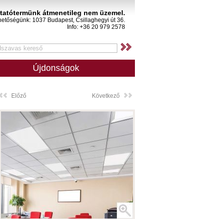
atótermünk átmenetileg nem üzemel.
hetőségünk: 1037 Budapest, Csillaghegyi út 36.
Info: +36 20 979 2578
Újdonságok
Előző
Következő