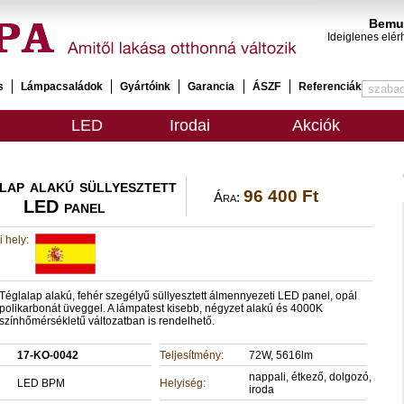
Bemut
Ideiglenes elér
s
Lámpacsaládok
Gyártóink
Garancia
ÁSZF
Referenciák
LED
Irodai
Akciók
lap alakú süllyesztett
96 400 Ft
Ára:
LED panel
 hely:
Téglalap alakú, fehér szegélyű süllyesztett álmennyezeti LED panel, opál
polikarbonát üveggel. A lámpatest kisebb, négyzet alakú és 4000K
színhőmérsékletű változatban is rendelhető.
17-KO-0042
Teljesítmény:
72W, 5616lm
nappali, étkező, dolgozó,
LED BPM
Helyiség:
iroda