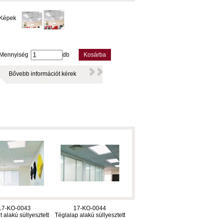
Képek
Mennyiség
db
Kosárba
Bővebb információt kérek
17-KO-0043
17-KO-0044
 alakú süllyesztett
Téglalap alakú süllyesztett