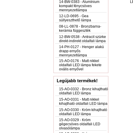
14-BW-0383 - Alumínium
L
kompakt fénycsöves
mennyezetlámpa
12-LD-0695 - Gea
süllyeszthető lámpa
08-LL-0878 - Bronzbarna-
kerámia függeszték
12-BW-0538 - Antracit szürke
direkt-indirekt oldalfali lámpa
14-PH-0127 - Henger alakú
drapp ernyős
mennyezetlámpa
15-AO-0176 - Matt nikkel
oldalfali LED lámpa fekete
ovális ernyővel
Legújabb termékek!
15-AO-0332 - Bronz kihajtható
oldalfali LED lámpa
15-AO-0331 - Matt nikkel
kihajtható oldalfali LED lámpa
15-AO-0330 - Króm kihajtható
oldalfali LED lámpa
15-AO-0329 - Króm
gégecsöves oldalfali LED
olvasólámpa